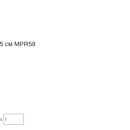
.5 см MPR59
ть